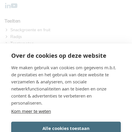
Teelten
Snackgroente en fruit
Radijs
Trostomaten
Overig
Over de cookies op deze website
Machines
We maken gebruik van cookies om gegevens m.b.t.
Zaaien
de prestaties en het gebruik van deze website te
Oogsten
verzamelen & analyseren, om sociale
Verwerken
netwerkfunctionaliteiten aan te bieden en onze
Verpakken
content & advertenties te verbeteren en
Over ons
personaliseren.
Contact
Kom meer te weten
Alle cookies toestaan