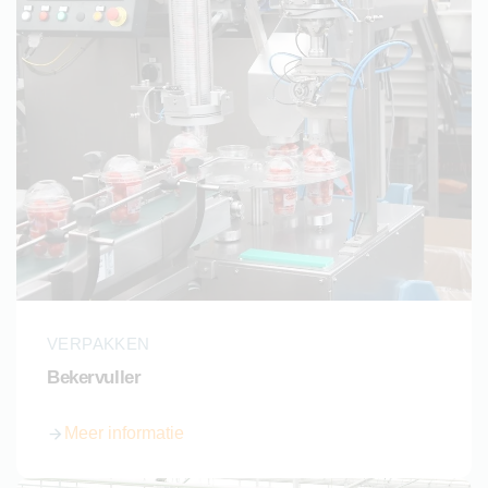
VERPAKKEN
Bekervuller
Meer informatie
over Bekervuller