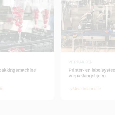
VERPAKKEN
rpakkingsmachine
Printer- en labelsyst
verpakkingslijnen
ie
Meer informatie
 verpakkingsmachine
over Printer- en labelsys