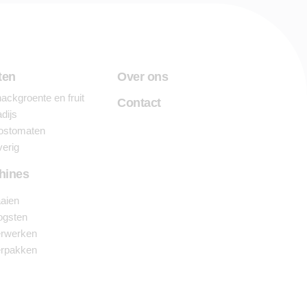
ten
Over ons
ackgroente en fruit
Contact
dijs
ostomaten
erig
hines
aien
ogsten
rwerken
rpakken