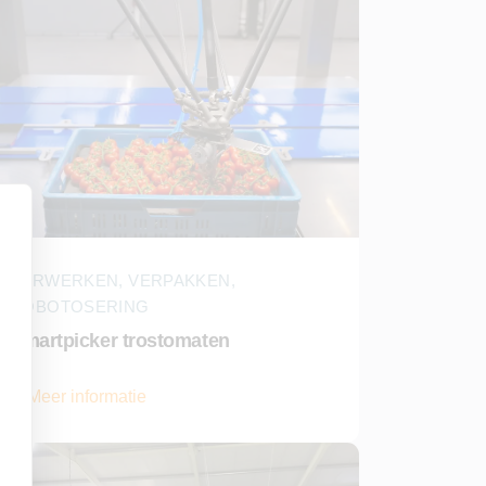
VERWERKEN, VERPAKKEN,
ROBOTOSERING
Smartpicker trostomaten
Meer informatie
over Smartpicker trostomaten