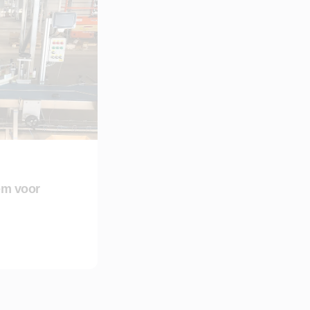
eem voor
teem voor verpakkingslijnen