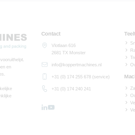
Contact
Teel
Sn
Vlotlaan 616
Ra
2681 TX Monster
Tr
vooruithelpt.
info@koppertmachines.nl
Ov
pen en
es.
Mac
+31 (0) 174 255 678 (service)
Za
elijke
+31 (0) 174 240 241
O
nklijke
Ve
Ve