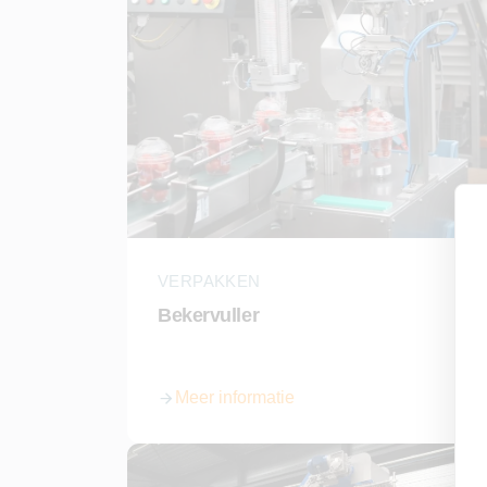
VERPAKKEN
Bekervuller
Meer informatie
over Bekervuller