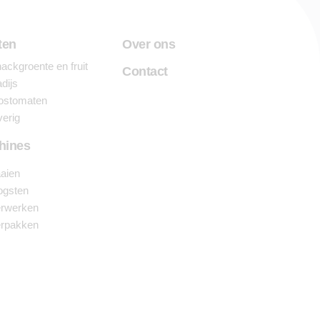
ten
Over ons
ackgroente en fruit
Contact
dijs
ostomaten
erig
hines
aien
ogsten
rwerken
rpakken