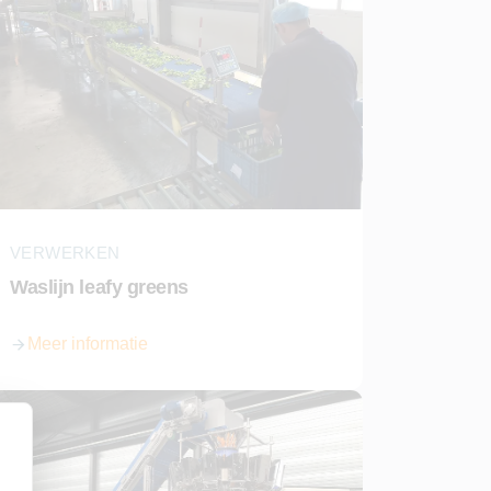
VERWERKEN
Waslijn leafy greens
Meer informatie
over Waslijn leafy greens