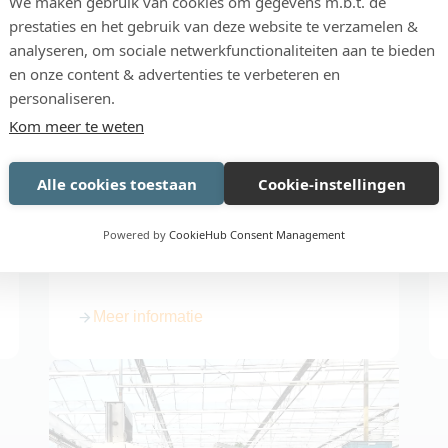
We maken gebruik van cookies om gegevens m.b.t. de
prestaties en het gebruik van deze website te verzamelen &
analyseren, om sociale netwerkfunctionaliteiten aan te bieden
en onze content & advertenties te verbeteren en
personaliseren.
Kom meer te weten
Alle cookies toestaan
Cookie-instellingen
VERWERKEN
Powered by
CookieHub Consent Management
Cherrytomaten wasmachine
Meer informatie
over Cherrytomaten wasmachine