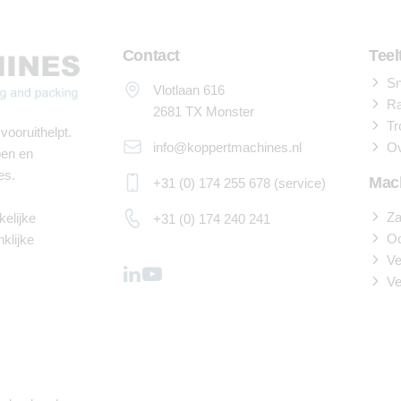
Contact
Teel
Sn
Vlotlaan 616
Ra
2681 TX Monster
Tr
vooruithelpt.
info@koppertmachines.nl
Ov
pen en
es.
Mac
+31 (0) 174 255 678 (service)
Za
elijke
+31 (0) 174 240 241
O
nklijke
Ve
Ve