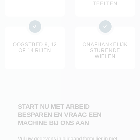
TEELTEN
Technische specificaties
Aandrijving: zelfrijdend, hydraulisch met Kubota
dieselmotor
OOGSTBED 9, 12
Wielen: onafhankelijk hydraulisch aangestuurde,
ONAFHANKELIJK
OF 14 RIJEN
STURENDE
extra grote geprofileerde banden
WIELEN
Uitvoeringen: 9, 12 en 14 rijen oogstbed (of in
overleg te bepalen)
Besturing: door 1 persoon
Oogstbed en transportbanden: opgebouwd uit rvs
Radijsverwerking: loof wordt kort van de knol
gesneden
START NU MET ARBEID
Loofafvoer: optioneel, afhankelijk van uitvoering
BESPAREN EN VRAAG EEN
Containervervoer: mogelijkheid tot trekken van
MACHINE BIJ ONS AAN
wagen
Capaciteit: 1000 m² per uur
Vul uw gegevens in bijgaand formulier in met