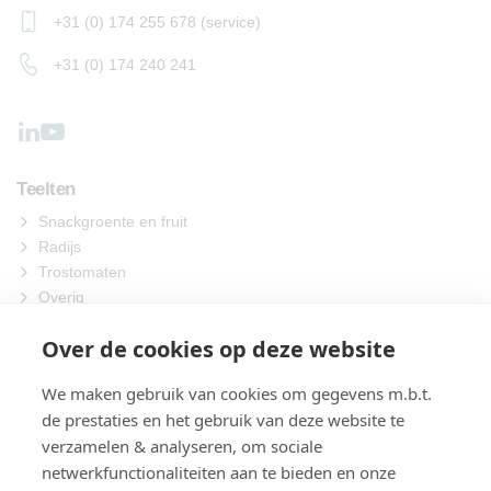
+31 (0) 174 255 678 (service)
+31 (0) 174 240 241
Teelten
Snackgroente en fruit
Radijs
Trostomaten
Overig
Machines
Over de cookies op deze website
Zaaien
We maken gebruik van cookies om gegevens m.b.t.
Oogsten
de prestaties en het gebruik van deze website te
Verwerken
verzamelen & analyseren, om sociale
Verpakken
netwerkfunctionaliteiten aan te bieden en onze
Over ons