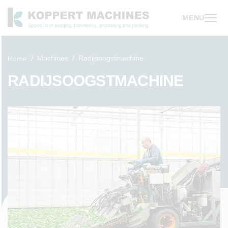
MENU
Machines
Radijsoogstmachine
Home
RADIJSOOGSTMACHINE