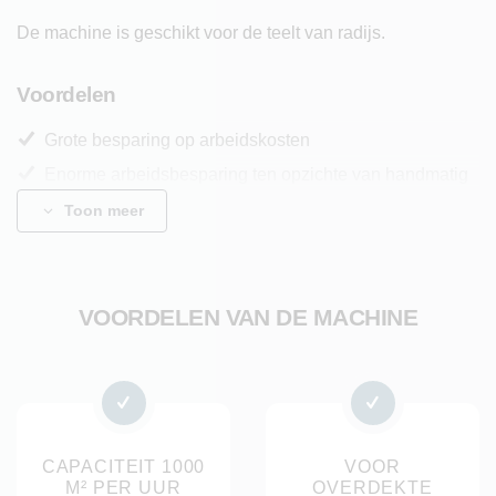
De machine is geschikt voor de teelt van radijs.
Voordelen
Grote besparing op arbeidskosten
Enorme arbeidsbesparing ten opzichte van handmatig
oogsten
Toon meer
Wielen: onafhankelijk hydraulisch aangestuurde, extra
grote geprofileerde banden
VOORDELEN VAN DE MACHINE
Resultaat
De radijs wordt uniform geoogst en nauwkeurig ontloofd,
waardoor een consistent product ontstaat met een hoge
verwerkingskwaliteit. Dit ondersteunt een gelijkmatige
sortering en zorgt voor een stabiel eindproduct dat goed
CAPACITEIT 1000
VOOR
M² PER UUR
OVERDEKTE
inzetbaar is in verdere verwerkings- en verpakkingslijnen.