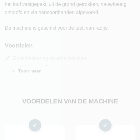
het loof vastgepakt, uit de grond getrokken, nauwkeurig
ontloofd en via transportbanden afgevoerd.
De machine is geschikt voor de teelt van radijs.
Voordelen
Grote besparing op arbeidskosten
Geschikt voor oogst in wisselende omstandigheden
Toon meer
Optimale verhouding nauwkeurigheid en productiviteit
Resultaat
VOORDELEN VAN DE MACHINE
De radijs wordt onder uiteenlopende buitenteeltsituaties
consistent geoogst en nauwkeurig ontloofd. Dit levert een
uniforme productkwaliteit op en ondersteunt een stabiel
oogstproces, ongeacht de omstandigheden. De constante