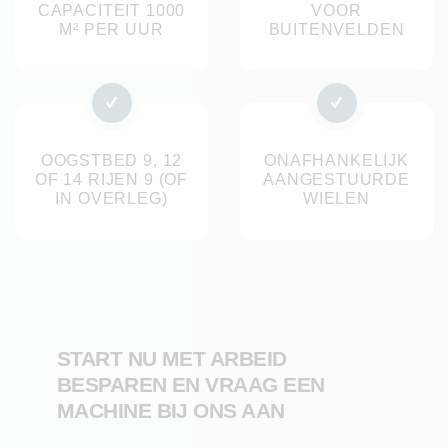
verwerking zorgt voor een betrouwbaar eindproduct
CAPACITEIT 1000
VOOR
geschikt voor verdere sortering en verpakking.
M² PER UUR
BUITENVELDEN
Technische specificaties
Aandrijving: zelfrijdend, hydraulisch met Kubota
dieselmotor
OOGSTBED 9, 12
ONAFHANKELIJK
Uitvoeringen: 9, 12 en 14 rijen oogstbed (of in
OF 14 RIJEN 9 (OF
AANGESTUURDE
IN OVERLEG)
WIELEN
overleg te bepalen)
Besturing: door 1 persoon
Capaciteit: 1000 m² per uur
Oogstbed en transportbanden: RVS
Onafhankelijk aangestuurde wielen met extra grote
geprofileerde banden
START NU MET ARBEID
Buffermogelijkheden: containerplatform of
BESPAREN EN VRAAG EEN
uitschuifbare zijband voor meenemen meerdere
MACHINE BIJ ONS AAN
containers.
Loofafvoer: optioneel, afhankelijk van uitvoering