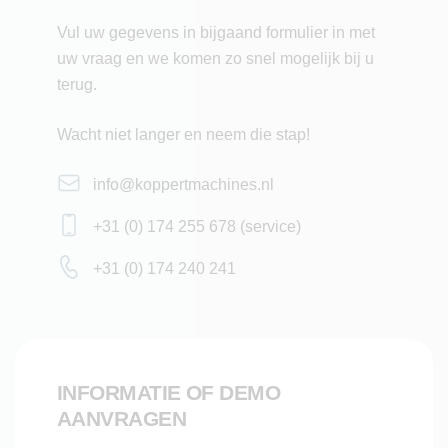
parallellogrammen
Vul uw gegevens in bijgaand formulier in met
uw vraag en we komen zo snel mogelijk bij u
Resultaat
terug.
De landbouwzaaimachine garandeert een nauwkeurig en
Wacht niet langer en neem die stap!
consistent zaaiproces. De zaden vallen precies in de door
de machine getrokken sleuf (zaaivoor) en worden
info@koppertmachines.nl
zorgvuldig toegedekt, wat optimale kiemomstandigheden
creëert. Hierdoor groeit de teelt uniform op, is beter
+31 (0) 174 255 678 (service)
machinaal te oogsten en leidt tot minder gewasschade. De
+31 (0) 174 240 241
machine verhoogt de efficiëntie van het zaaien aanzienlijk,
wat bijdraagt aan een hogere kwaliteit en opbrengst van
het eindproduct.
Technische specificaties
INFORMATIE OF DEMO
AANVRAGEN
Aandrijving: getrokken door tractor
Zaaias aandrijving: elektrisch per element