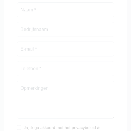
Bediening: via touchscreen in cabine
Modellen: enkele of dubbele parallellogrammen
Parallellogram: verstelbaar over volledige breedte,
speciale constructie voor optimale diepte bij
oneffenheden
Zaaicontrole: instelbaar aantal zaden per hectare/m²,
individuele elementinstelling, simultaan stilleggen
van elementen, zelfinstellende gelijkloop, uitlezen
zaaiafstanden, hectares, m² en rijsnelheid
Minimale rijafstand: 11 cm
Zaaiafstand: 0,6 mm t/m 35 cm
Capaciteit: 1000 m² per uur
Geschikt voor: alle soorten zaden (gecoat en niet-
gecoat), buitenteelt op bedden
Ja, ik ga akkoord met het
privacybeleid
&