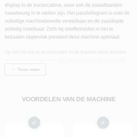
display in de tractorcabine, waar ook de zaaiafstanden
nauwkeurig in te stellen zijn. Het parallellogram is over de
volledige machinebreedte verstelbaar en de zaaidiepte
volledig instelbaar. Zelfs bij oneffenheden in het te
bezaaien oppervlak presteert deze machine optimaal.
Op het intuïtieve touchscreen in de tractorcabine kunnen
diverse instellingen worden aangepast, zoals het aantal
zaden per hectare of per vierkante meter, afzonderlijke
Toon meer
instellingen per zaai-element en het gelijktijdig stilleggen
van meerdere elementen. De machine beschikt over een
zelfinstellende gelijkloop van alle elementen en toont
VOORDELEN VAN DE MACHINE
relevante data zoals zaaiafstanden, hectares, vierkante
meters en rijsnelheid. De machine is leverbaar met zowel
enkele als dubbele parallellogrammen voor extra
veelzijdigheid en bereikt een capaciteit van 1000 m² per
uur.