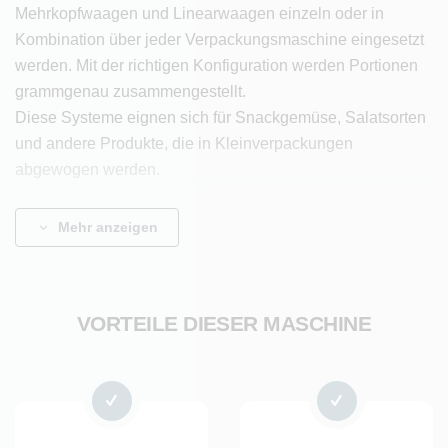
Mehrkopfwaagen und Linearwaagen einzeln oder in
Kombination über jeder Verpackungsmaschine eingesetzt
werden. Mit der richtigen Konfiguration werden Portionen
grammgenau zusammengestellt.
Diese Systeme eignen sich für Snackgemüse, Salatsorten
und andere Produkte, die in Kleinverpackungen
abgewogen werden.
Die Vorteile
Mehr anzeigen
Arbeitsersparnis dank hoher Kapazität
Minimales Verschenkgutgewicht dank hoher
VORTEILE DIESER MASCHINE
Genauigkeit
Komplett aus Edelstahl (lebensmitteltauglich)
Flexibler Aufbau, z. B. Anzahl der Wiegevorrichtungen
nach Wunsch
Integration in die gesamte Verpackungslinie