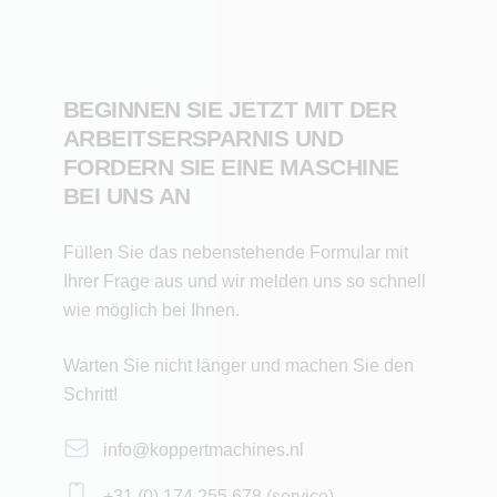
garantierter Qualität und Service
Anwendung: vielseitig einsetzbar für alle Arten von
Kleinverpackungen von Snackgemüse, Salatsorten
BEGINNEN SIE JETZT MIT DER
und anderen Produkten
ARBEITSERSPARNIS UND
Beratung: unabhängige Beratung
FORDERN SIE EINE MASCHINE
Preis: wettbewerbsfähige Preisgestaltung
BEI UNS AN
Maßanfertigung: maßgeschneidert
Füllen Sie das nebenstehende Formular mit
Ihrer Frage aus und wir melden uns so schnell
wie möglich bei Ihnen.
Warten Sie nicht länger und machen Sie den
Schritt!
info@koppertmachines.nl
+31 (0) 174 255 678 (service)