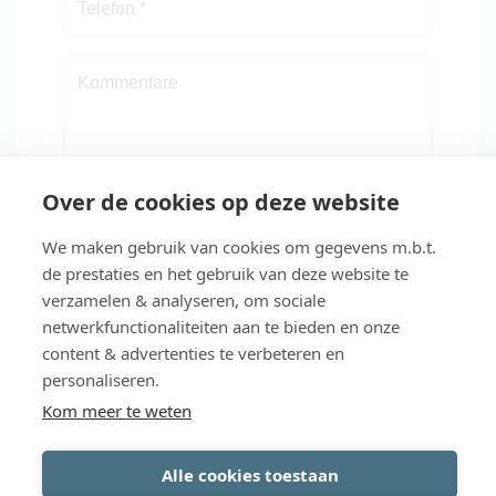
Over de cookies op deze website
Ja, ich stimme dem zu.
Datenschutzerklärung
&
We maken gebruik van cookies om gegevens m.b.t.
Haftungsausschluss
. *
de prestaties en het gebruik van deze website te
verzamelen & analyseren, om sociale
Senden
*
Pflichtfelder
netwerkfunctionaliteiten aan te bieden en onze
content & advertenties te verbeteren en
personaliseren.
Kom meer te weten
Alle cookies toestaan
Zurück zur Übersicht